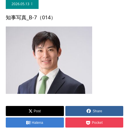
2026.05.13
知事写真_B-7（014）
Post
Share
Hatena
Pocket