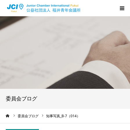
HOME
福井JCについて
活動について
メンバーの声
入会のご案内
委員会ブログ
ちからプログラム
ーム
委員会ブログ
知事写真_B-7（014）