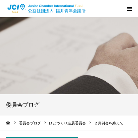
HOME
福井JCについて
活動について
メンバーの声
入会のご案内
委員会ブログ
ちからプログラム
ーム
委員会ブログ
ひとづくり進展委員会
２月例会を終えて