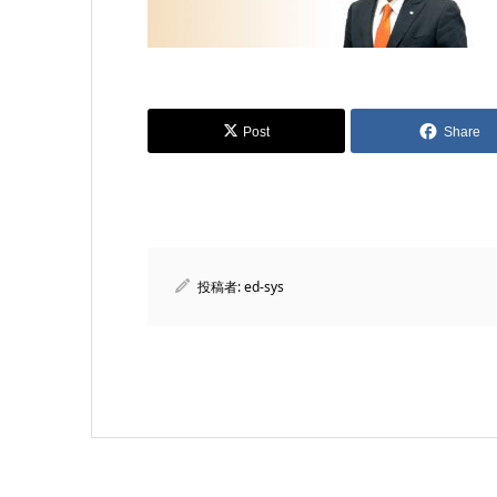
Post
Share
投稿者:
ed-sys