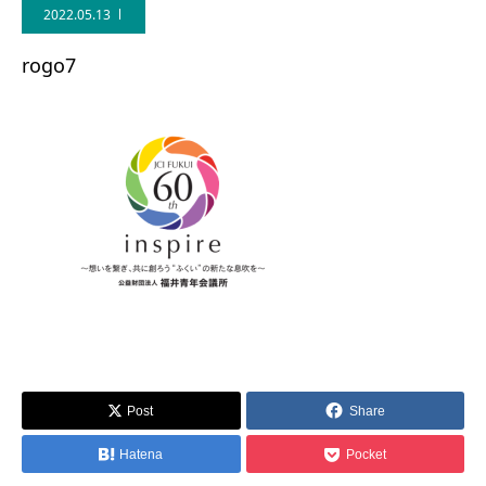
2022.05.13
rogo7
Post
Share
Hatena
Pocket