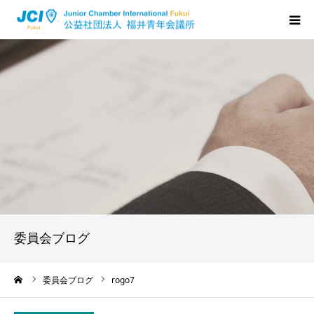
HOME
福井JCについて
活動について
メンバーの声
入会のご案内
委員会ブログ
ちからプログラム
ーム
委員会ブログ
rogo7