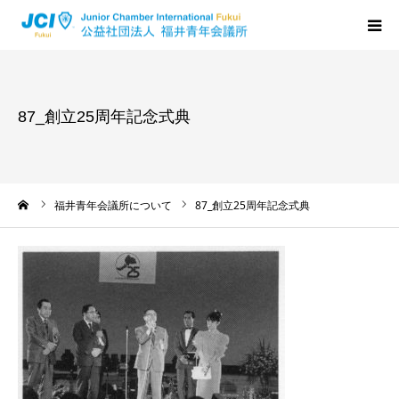
HOME
87_創立25周年記念式典
福井JCについて
活動について
ーム
福井青年会議所について
87_創立25周年記念式典
メンバーの声
入会のご案内
ちからプログラム