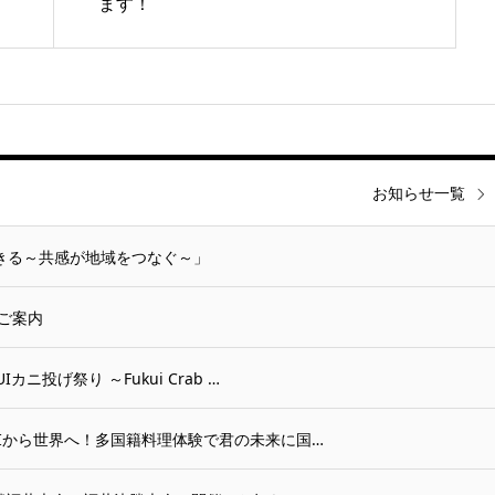
ます！
お知らせ一覧
生きる～共感が地域をつなぐ～」
ご案内
Iカニ投げ祭り ～Fukui Crab …
UKUIから世界へ！多国籍料理体験で君の未来に国…