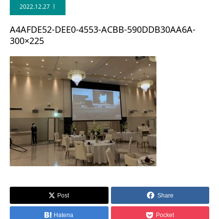
2022.12.27
A4AFDE52-DEE0-4553-ACBB-590DDB30AA6A-
300×225
Post
Share
Hatena
Pocket