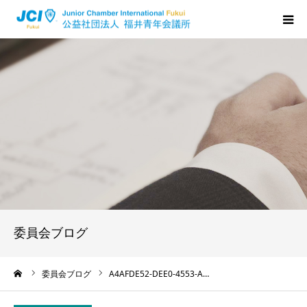
HOME
福井JCについて
活動について
メンバーの声
入会のご案内
委員会ブログ
ちからプログラム
ーム
委員会ブログ
A4AFDE52-DEE0-4553-A…