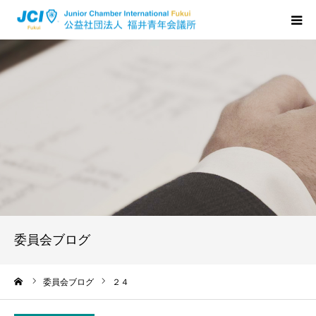
HOME
福井JCについて
活動について
メンバーの声
入会のご案内
委員会ブログ
ちからプログラム
ーム
委員会ブログ
２４