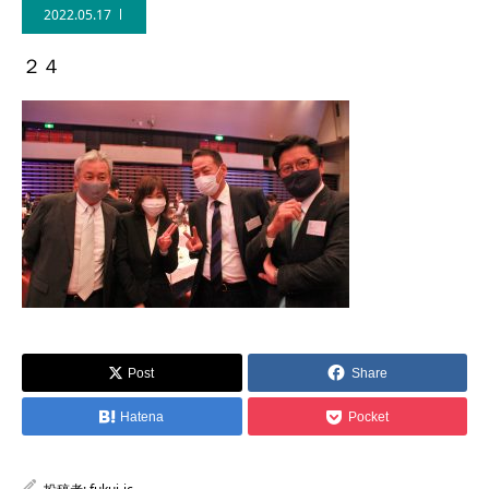
2022.05.17
２４
Post
Share
Hatena
Pocket