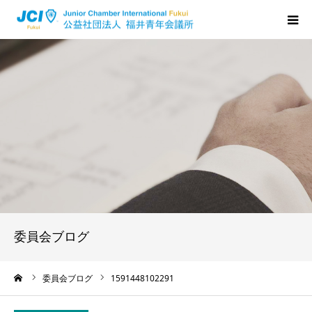
HOME
福井JCについて
活動について
メンバーの声
入会のご案内
委員会ブログ
ちからプログラム
ーム
委員会ブログ
1591448102291