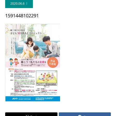
2020.06.6
1591448102291