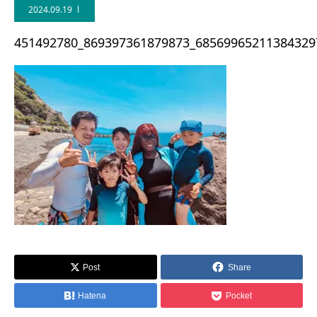
2024.09.19
451492780_869397361879873_68569965211384329
Post
Share
Hatena
Pocket