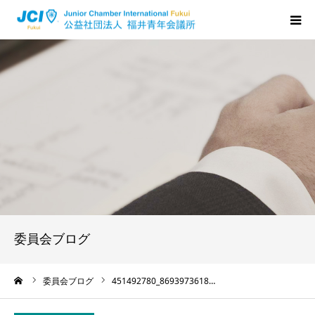
HOME
福井JCについて
活動について
メンバーの声
入会のご案内
委員会ブログ
ちからプログラム
ーム
委員会ブログ
451492780_8693973618…