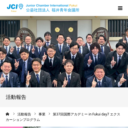
HOME
福井JCについて
活動について
メンバーの声
入会のご案内
活動報告
ちからプログラム
ーム
活動報告
事業
第37回国際アカデミー in Fukui day7 エクス
カーションプログラム