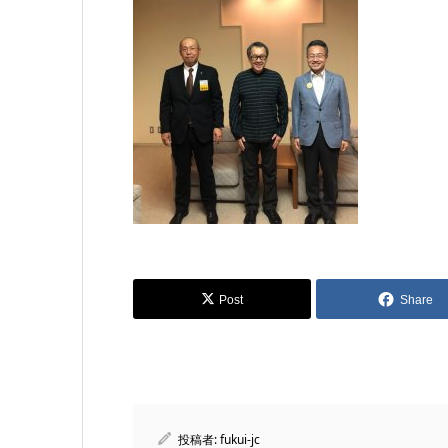
Post
Share
投稿者:
fukui-jc