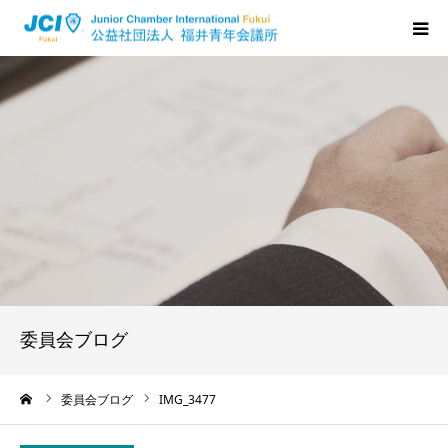
HOME
福井JCについて
活動について
メンバーの声
入会のご案内
委員会ブログ
ちからプログラム
ーム
委員会ブログ
IMG_3477