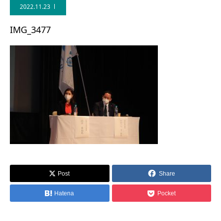
2022.11.23
IMG_3477
Post
Share
Hatena
Pocket