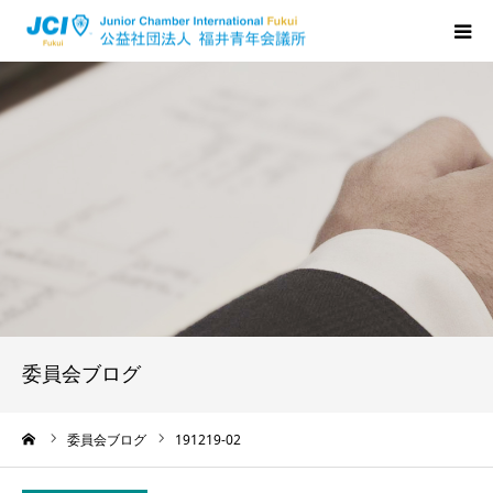
HOME
福井JCについて
活動について
メンバーの声
入会のご案内
委員会ブログ
ちからプログラム
ーム
委員会ブログ
191219-02