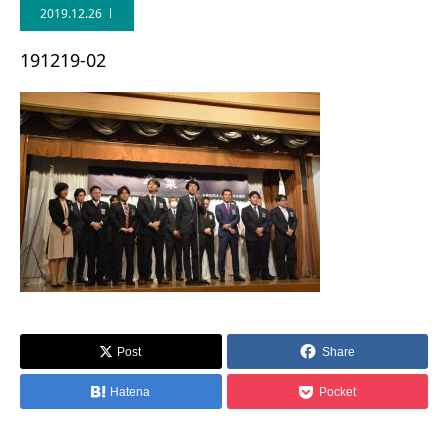
2019.12.26
191219-02
Post
Share
Hatena
Pocket