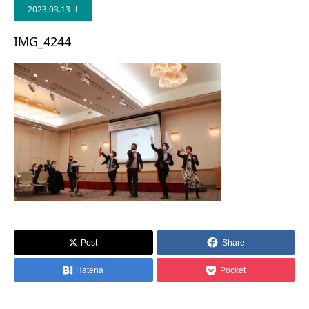
2023.03.13
IMG_4244
Post
Share
Hatena
Pocket