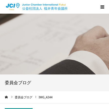
HOME
福井JCについて
活動について
メンバーの声
入会のご案内
委員会ブログ
ちからプログラム
ーム
委員会ブログ
IMG_4244