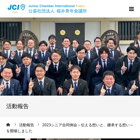
HOME
福井JCについて
活動について
メンバーの声
入会のご案内
活動報告
ちからプログラム
ーム
活動報告
2023シニア合同例会～伝える想いと、継承する想い～
を開催しました