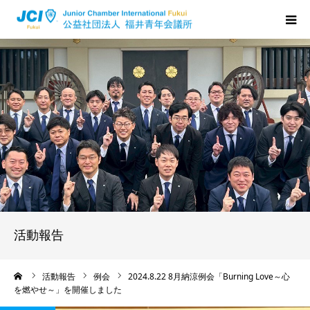
HOME
福井JCについて
活動について
メンバーの声
入会のご案内
活動報告
ちからプログラム
ーム
活動報告
例会
2024.8.22 8月納涼例会「Burning Love～心
を燃やせ～」を開催しました