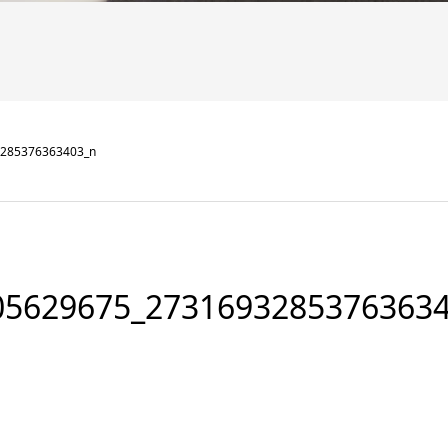
285376363403_n
05629675_2731693285376363