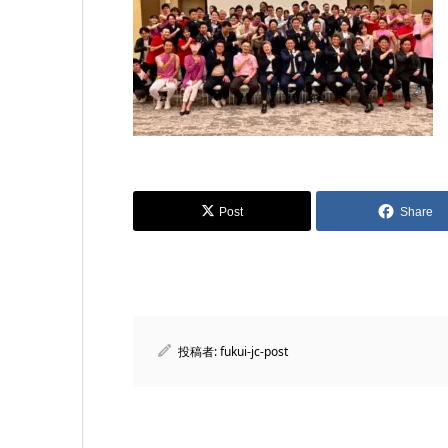
Post
Share
投稿者:
fukui-jc-post