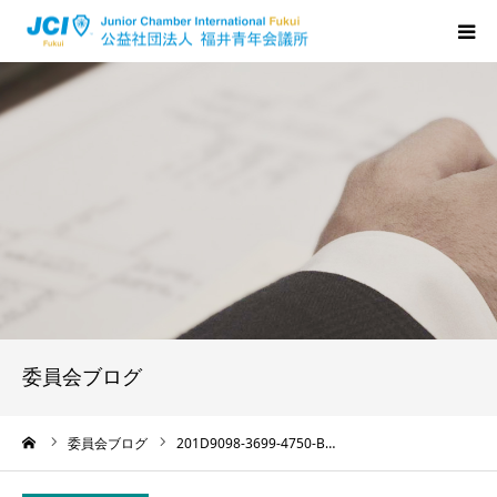
HOME
福井JCについて
活動について
メンバーの声
入会のご案内
委員会ブログ
ちからプログラム
ーム
委員会ブログ
201D9098-3699-4750-B…