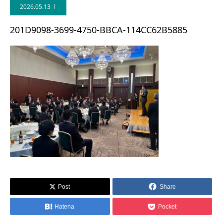
2026.05.13
201D9098-3699-4750-BBCA-114CC62B5885
Post
Share
Hatena
Pocket