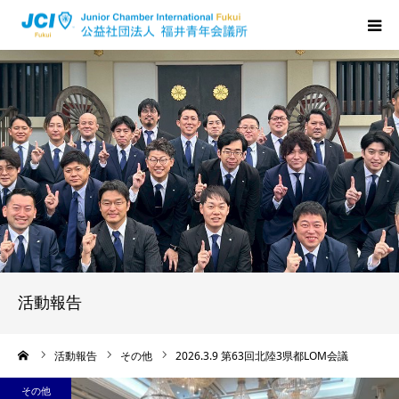
HOME
福井JCについて
活動について
メンバーの声
入会のご案内
活動報告
ちからプログラム
ーム
活動報告
その他
2026.3.9 第63回北陸3県都LOM会議
その他