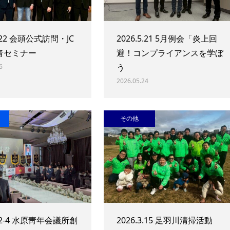
5.22 会頭公式訪問・JC
2026.5.21 5月例会「炎上回
者セミナー
避！コンプライアンスを学ぼ
う
6
2026.05.24
その他
4.2-4 水原靑年会議所創
2026.3.15 足羽川清掃活動