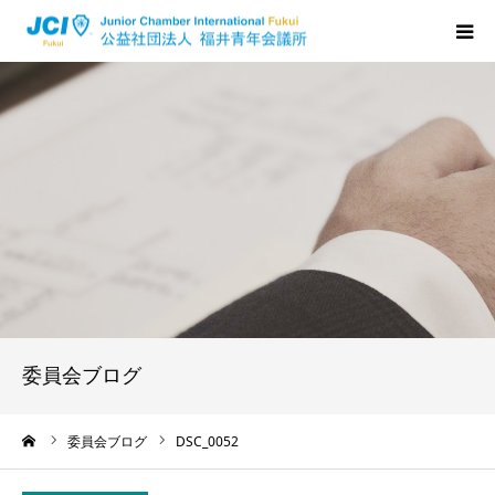
HOME
福井JCについて
活動について
メンバーの声
入会のご案内
委員会ブログ
ちからプログラム
ーム
委員会ブログ
DSC_0052