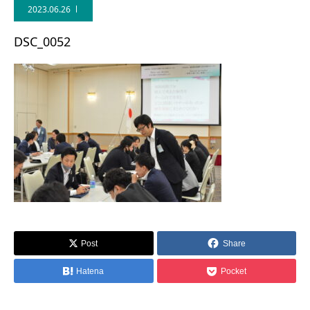
2023.06.26
DSC_0052
Post
Share
Hatena
Pocket