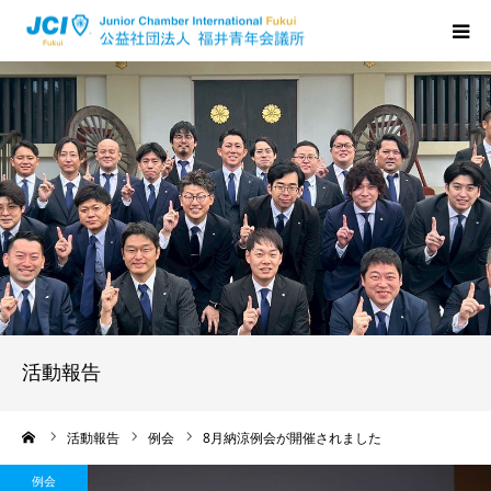
HOME
福井JCについて
活動について
メンバーの声
入会のご案内
活動報告
ちからプログラム
ーム
活動報告
例会
8月納涼例会が開催されました
例会