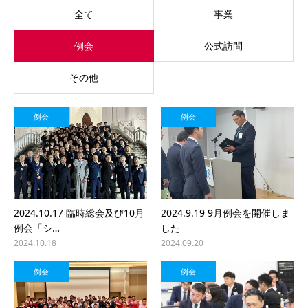
全て
事業
例会
公式訪問
その他
例会
例会
2024.10.17 臨時総会及び10月
2024.9.19 9月例会を開催しま
例会「シ…
した
2024.10.18
2024.09.20
例会
例会