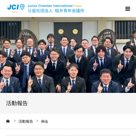
HOME
福井JCについて
活動について
メンバーの声
入会のご案内
活動報告
ちからプログラム
ーム
活動報告
例会