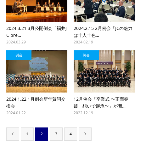
2024.3.21 3月公開例会「福井J
2024.2.15 2月例会「JCの魅力
C pre…
は十人十色…
2024.03.29
2024.02.19
例会
例会
2024.1.22 1月例会新年賀詞交
12月例会「卒業式 〜正面突
換会
破 想いで継承〜」が開…
2024.01.22
2022.12.19
1
2
3
4