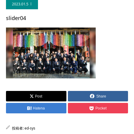
2023.01.5
slider04
Post
Share
Hatena
Pocket
投稿者:
ed-sys