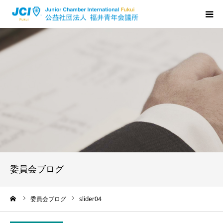
HOME
福井JCについて
活動について
メンバーの声
入会のご案内
委員会ブログ
ちからプログラム
ーム
委員会ブログ
slider04