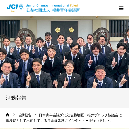
HOME
福井JCについて
活動について
メンバーの声
入会のご案内
活動報告
ちからプログラム
ーム
活動報告
日本青年会議所北陸信越地区 福井ブロック協議会に
事務局として出向している髙倉竜馬君にインタビューを行いました。