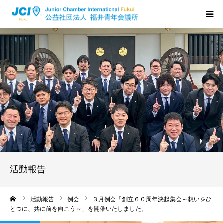
HOME
福井JCについて
活動について
メンバーの声
入会のご案内
活動報告
ちからプログラム
ーム
活動報告
例会
３月例会「創立６０周年決起集会～想いをひ
とつに、共に前を向こう～」を開催いたしました。